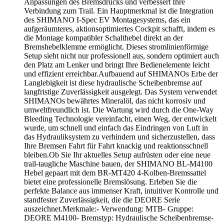
Anpassungen des Bremsdrucks und verbessert Ihre
Verbindung zum Trail. Ein Hauptmerkmal ist die Integration
des SHIMANO I-Spec EV Montagesystems, das ein
aufgeräumteres, aktionsoptimiertes Cockpit schafft, indem es
die Montage kompatibler Schalthebel direkt an der
Bremshebelklemme ermöglicht. Dieses stromlinienförmige
Setup sieht nicht nur professionell aus, sondern optimiert auch
den Platz am Lenker und bringt Ihre Bedienelemente leicht
und effizient erreichbar.Aufbauend auf SHIMANOs Erbe der
Langlebigkeit ist diese hydraulische Scheibenbremse auf
langfristige Zuverlässigkeit ausgelegt. Das System verwendet
SHIMANOs bewährtes Mineralöl, das nicht korrosiv und
umweltfreundlich ist. Die Wartung wird durch die One-Way
Bleeding Technologie vereinfacht, einen Weg, der entwickelt
wurde, um schnell und einfach das Eindringen von Luft in
das Hydrauliksystem zu verhindern und sicherzustellen, dass
Ihre Bremsen Fahrt für Fahrt knackig und reaktionsschnell
bleiben.Ob Sie Ihr aktuelles Setup aufrüsten oder eine neue
trail-taugliche Maschine bauen, der SHIMANO BL-M4100
Hebel gepaart mit dem BR-MT420 4-Kolben-Bremssattel
bietet eine professionelle Bremslösung. Erleben Sie die
perfekte Balance aus immenser Kraft, intuitiver Kontrolle und
standfester Zuverlässigkeit, die die DEORE Serie
auszeichnet.Merkmale:- Verwendung: MTB- Gruppe:
DEORE M4100- Bremstyp: Hydraulische Scheibenbremse-