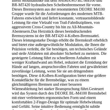
Ihrem Mountainbike mit dem SHIMANO BL-M4100 und
BR-MT420 hydraulischen Scheibenbremsenset für vorne.
Dieses Bremssystem aus der renommierten DEORE M4100
Gruppe wurde für die Anforderungen des modernen MTB-
Fahrens entwickelt und liefert konstante, vertrauensbildende
Leistung für eine Vielzahl von Trail-Fahrdisziplinen, von
aggressivem Cross-Country bis hin zu All-Mountain-
Abenteuern.Das Herzstück dieses beeindruckenden
Bremssystems ist der BR-MT420 4-Kolben-Bremssattel.
Dieses leistungsstarke Design erhöht die Bremskraft erheblich
und bietet eine außergewöhnliche Modulation, die Ihnen die
Präzision verleiht, die Sie benötigen, um technisches Gelände
und steile Abfahrten mit absoluter Sicherheit zu meistern. Die
gesteigerte Leistung führt zu schnellerem Anhalten mit
weniger Kraftaufwand am Hebel, reduziert die Ermüdung der
Hände auf langen, anspruchsvollen Fahrten und gewährleistet
zuverlässige Leistung, wenn Sie sie am dringendsten
benötigen. Diese 4-Kolben-Konfiguration bietet eine größere
Kontaktfläche für die Bremsbeläge, was zu einem
gleichmäßigeren Bremsen und einer besseren
Wärmeableitung bei starker Beanspruchung führt.Gesteuert
wird das System durch den DEORE BL-M4100 Bremshebel
mit einer verfeinerten ergonomischen Form und einem
komfortablen 2-Finger-Design für optimale Hebelwirkung
und Gefühl. Seine intuitive Bedienung ermöglicht subtile