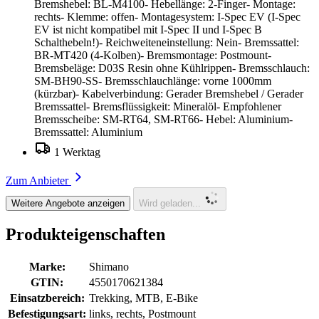
Bremshebel: BL-M4100- Hebellänge: 2-Finger- Montage:
rechts- Klemme: offen- Montagesystem: I-Spec EV (I-Spec
EV ist nicht kompatibel mit I-Spec II und I-Spec B
Schalthebeln!)- Reichweiteneinstellung: Nein- Bremssattel:
BR-MT420 (4-Kolben)- Bremsmontage: Postmount-
Bremsbeläge: D03S Resin ohne Kühlrippen- Bremsschlauch:
SM-BH90-SS- Bremsschlauchlänge: vorne 1000mm
(kürzbar)- Kabelverbindung: Gerader Bremshebel / Gerader
Bremssattel- Bremsflüssigkeit: Mineralöl- Empfohlener
Bremsscheibe: SM-RT64, SM-RT66- Hebel: Aluminium-
Bremssattel: Aluminium
1 Werktag
Zum Anbieter
Weitere Angebote anzeigen
Wird geladen...
Produkteigenschaften
Marke:
Shimano
GTIN:
4550170621384
Einsatzbereich:
Trekking, MTB, E-Bike
Befestigungsart:
links, rechts, Postmount