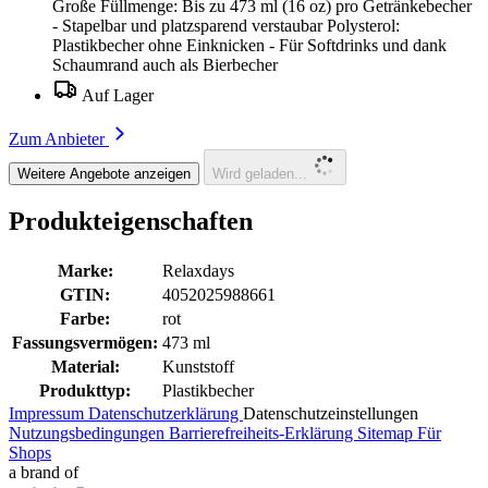
Große Füllmenge: Bis zu 473 ml (16 oz) pro Getränkebecher
- Stapelbar und platzsparend verstaubar Polysterol:
Plastikbecher ohne Einknicken - Für Softdrinks und dank
Schaumrand auch als Bierbecher
Auf Lager
Zum Anbieter
Weitere Angebote anzeigen
Wird geladen...
Produkteigenschaften
Marke:
Relaxdays
GTIN:
4052025988661
Farbe:
rot
Fassungsvermögen:
473 ml
Material:
Kunststoff
Produkttyp:
Plastikbecher
Impressum
Datenschutzerklärung
Datenschutzeinstellungen
Nutzungsbedingungen
Barrierefreiheits-Erklärung
Sitemap
Für
Shops
a brand of