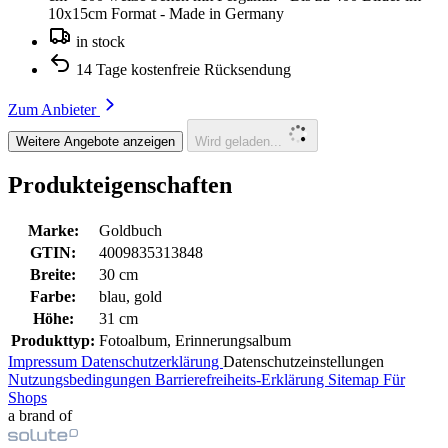
10x15cm Format - Made in Germany
in stock
14 Tage kostenfreie Rücksendung
Zum Anbieter
Weitere Angebote anzeigen
Wird geladen...
Produkteigenschaften
Marke:
Goldbuch
GTIN:
4009835313848
Breite:
30 cm
Farbe:
blau, gold
Höhe:
31 cm
Produkttyp:
Fotoalbum, Erinnerungsalbum
Impressum
Datenschutzerklärung
Datenschutzeinstellungen
Nutzungsbedingungen
Barrierefreiheits-Erklärung
Sitemap
Für
Shops
a brand of