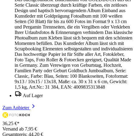
Serie Classic überzeugt durch kräftige Farben, ein zeitloses
Design und haptisch hervorragendem Album Einband aus
Kunstleder mit Goldprägung Fotoalbum mit 100 weißen
Seiten (50 Blatt) für bis zu 600 Fotos im Format 9 x 13 cm
und Pergamin Trennseiten, die ein Vergilben oder Verkleben
Ihrer Urlaubsfotos & Erinnerungen verhindern Das klassische
Photoalbum zum Kleben lässt sich bequem mit den schönsten
Momenten befüllen. Das Kunstleder Album lässt sich mit
Scrapbooking Elementen selbstgestalten und individualisieren
Das hochwertige Papier ist für Stifte aller Art, Fotokleber,
Foto Taps, Foto Roller & Fotoecken geeignet, Qualität Made
in Germany. Zum Verewigen von Geburtstag, Hochzeit,
Familien Party oder Geburt Goldbuch Jumboalbum, Serie:
Classic, Farbe: Blau, Seiten: 100 Blankoseiten, Fotoformat:
9x13 / 10x15 / 13x18, Maße: ca. 30 x 31 x 6 cm, Gewicht:
1,5 kg, Art.Nr.: 31 384, EAN: 4009835313848
Auf Lager
Zum Anbieter
36,25 €*
Versand ab 7,95 €
Gesamtpreis: 44,20 €