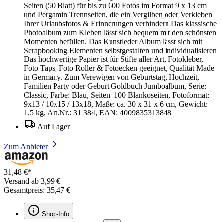
Seiten (50 Blatt) für bis zu 600 Fotos im Format 9 x 13 cm
und Pergamin Trennseiten, die ein Vergilben oder Verkleben
Ihrer Urlaubsfotos & Erinnerungen verhindern Das klassische
Photoalbum zum Kleben lässt sich bequem mit den schönsten
Momenten befüllen. Das Kunstleder Album lässt sich mit
Scrapbooking Elementen selbstgestalten und individualisieren
Das hochwertige Papier ist für Stifte aller Art, Fotokleber,
Foto Taps, Foto Roller & Fotoecken geeignet, Qualität Made
in Germany. Zum Verewigen von Geburtstag, Hochzeit,
Familien Party oder Geburt Goldbuch Jumboalbum, Serie:
Classic, Farbe: Blau, Seiten: 100 Blankoseiten, Fotoformat:
9x13 / 10x15 / 13x18, Maße: ca. 30 x 31 x 6 cm, Gewicht:
1,5 kg, Art.Nr.: 31 384, EAN: 4009835313848
Auf Lager
Zum Anbieter
31,48 €*
Versand ab 3,99 €
Gesamtpreis: 35,47 €
Shop-Info