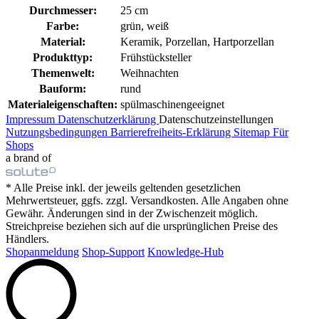
Durchmesser:
25 cm
Farbe:
grün, weiß
Material:
Keramik, Porzellan, Hartporzellan
Produkttyp:
Frühstücksteller
Themenwelt:
Weihnachten
Bauform:
rund
Materialeigenschaften:
spülmaschinengeeignet
Impressum
Datenschutzerklärung
Datenschutzeinstellungen
Nutzungsbedingungen
Barrierefreiheits-Erklärung
Sitemap
Für
Shops
a brand of
* Alle Preise inkl. der jeweils geltenden gesetzlichen
Mehrwertsteuer, ggfs. zzgl. Versandkosten. Alle Angaben ohne
Gewähr. Änderungen sind in der Zwischenzeit möglich.
Streichpreise beziehen sich auf die ursprünglichen Preise des
Händlers.
Shopanmeldung
Shop-Support
Knowledge-Hub