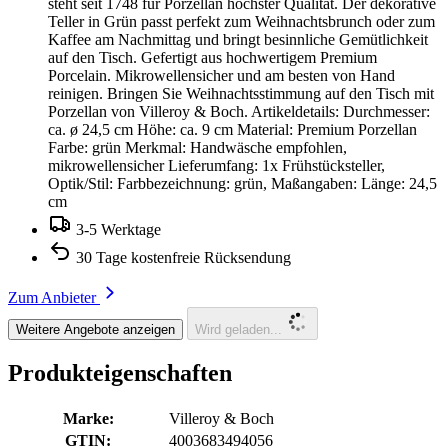
steht seit 1748 für Porzellan höchster Qualität. Der dekorative
Teller in Grün passt perfekt zum Weihnachtsbrunch oder zum
Kaffee am Nachmittag und bringt besinnliche Gemütlichkeit
auf den Tisch. Gefertigt aus hochwertigem Premium
Porcelain. Mikrowellensicher und am besten von Hand
reinigen. Bringen Sie Weihnachtsstimmung auf den Tisch mit
Porzellan von Villeroy & Boch. Artikeldetails: Durchmesser:
ca. ø 24,5 cm Höhe: ca. 9 cm Material: Premium Porzellan
Farbe: grün Merkmal: Handwäsche empfohlen,
mikrowellensicher Lieferumfang: 1x Frühstücksteller,
Optik/Stil: Farbbezeichnung: grün, Maßangaben: Länge: 24,5
cm
3-5 Werktage
30 Tage kostenfreie Rücksendung
Zum Anbieter
Weitere Angebote anzeigen
Wird geladen...
Produkteigenschaften
Marke:
Villeroy & Boch
GTIN:
4003683494056