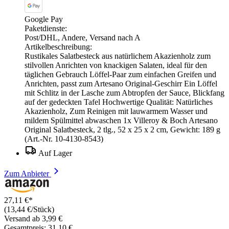
Google Pay
Paketdienste:
Post/DHL, Andere, Versand nach A
Artikelbeschreibung:
Rustikales Salatbesteck aus natürlichem Akazienholz zum
stilvollen Anrichten von knackigen Salaten, ideal für den
täglichen Gebrauch Löffel-Paar zum einfachen Greifen und
Anrichten, passt zum Artesano Original-Geschirr Ein Löffel
mit Schlitz in der Lasche zum Abtropfen der Sauce, Blickfang
auf der gedeckten Tafel Hochwertige Qualität: Natürliches
Akazienholz, Zum Reinigen mit lauwarmem Wasser und
mildem Spülmittel abwaschen 1x Villeroy & Boch Artesano
Original Salatbesteck, 2 tlg., 52 x 25 x 2 cm, Gewicht: 189 g
(Art.-Nr. 10-4130-8543)
Auf Lager
Zum Anbieter
27,11 €*
(13,44 €/Stück)
Versand ab 3,99 €
Gesamtpreis: 31,10 €