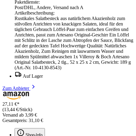
Paketdienste:
Post/DHL, Andere, Versand nach A
Artikelbeschreibung:
Rustikales Salatbesteck aus natürlichem Akazienholz zum
stilvollen Anrichten von knackigen Salaten, ideal für den
täglichen Gebrauch Löffel-Paar zum einfachen Greifen und
Anrichten, passt zum Artesano Original-Geschirr Ein Löffel
mit Schlitz in der Lasche zum Abtropfen der Sauce, Blickfang
auf der gedeckten Tafel Hochwertige Qualität: Natürliches
Akazienholz, Zum Reinigen mit lauwarmem Wasser und
mildem Spülmittel abwaschen 1x Villeroy & Boch Artesano
Original Salatbesteck, 2 tlg., 52 x 25 x 2 cm, Gewicht: 189 g
(Art.-Nr. 10-4130-8543)
Auf Lager
Zum Anbieter
27,11 €*
(13,44 €/Stück)
Versand ab 3,99 €
Gesamtpreis: 31,10 €
Shop-Info