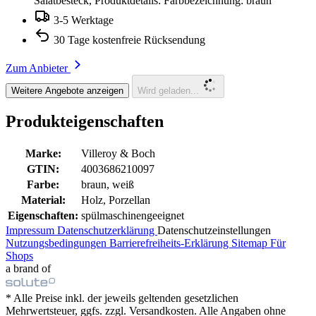
Salatbesteck, Produktdetails: Farbbezeichnung: braun
3-5 Werktage
30 Tage kostenfreie Rücksendung
Zum Anbieter
Weitere Angebote anzeigen
Wird geladen...
Produkteigenschaften
Marke:
Villeroy & Boch
GTIN:
4003686210097
Farbe:
braun, weiß
Material:
Holz, Porzellan
Eigenschaften:
spülmaschinengeeignet
Impressum
Datenschutzerklärung
Datenschutzeinstellungen
Nutzungsbedingungen
Barrierefreiheits-Erklärung
Sitemap
Für
Shops
a brand of
* Alle Preise inkl. der jeweils geltenden gesetzlichen
Mehrwertsteuer, ggfs. zzgl. Versandkosten. Alle Angaben ohne