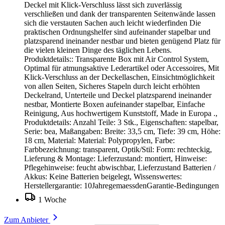
Deckel mit Klick-Verschluss lässt sich zuverlässig
verschließen und dank der transparenten Seitenwände lassen
sich die verstauten Sachen auch leicht wiederfinden Die
praktischen Ordnungshelfer sind aufeinander stapelbar und
platzsparend ineinander nestbar und bieten genügend Platz für
die vielen kleinen Dinge des täglichen Lebens.
Produktdetails:: Transparente Box mit Air Control System,
Optimal für atmungsaktive Lederartikel oder Accessoires, Mit
Klick-Verschluss an der Deckellaschen, Einsichtmöglichkeit
von allen Seiten, Sicheres Stapeln durch leicht erhöhten
Deckelrand, Unterteile und Deckel platzsparend ineinander
nestbar, Montierte Boxen aufeinander stapelbar, Einfache
Reinigung, Aus hochwertigem Kunststoff, Made in Europa .,
Produktdetails: Anzahl Teile: 3 Stk., Eigenschaften: stapelbar,
Serie: bea, Maßangaben: Breite: 33,5 cm, Tiefe: 39 cm, Höhe:
18 cm, Material: Material: Polypropylen, Farbe:
Farbbezeichnung: transparent, Optik/Stil: Form: rechteckig,
Lieferung & Montage: Lieferzustand: montiert, Hinweise:
Pflegehinweise: feucht abwischbar, Lieferzustand Batterien /
Akkus: Keine Batterien beigelegt, Wissenswertes:
Herstellergarantie: 10JahregemaessdenGarantie-Bedingungen
1 Woche
Zum Anbieter