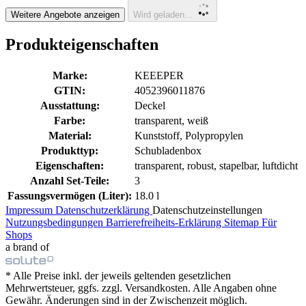
Weitere Angebote anzeigen
Wird geladen...
Produkteigenschaften
Marke:
KEEEPER
GTIN:
4052396011876
Ausstattung:
Deckel
Farbe:
transparent, weiß
Material:
Kunststoff, Polypropylen
Produkttyp:
Schubladenbox
Eigenschaften:
transparent, robust, stapelbar, luftdicht
Anzahl Set-Teile:
3
Fassungsvermögen (Liter):
18.0 l
Impressum
Datenschutzerklärung
Datenschutzeinstellungen
Nutzungsbedingungen
Barrierefreiheits-Erklärung
Sitemap
Für
Shops
a brand of
* Alle Preise inkl. der jeweils geltenden gesetzlichen
Mehrwertsteuer, ggfs. zzgl. Versandkosten. Alle Angaben ohne
Gewähr. Änderungen sind in der Zwischenzeit möglich.