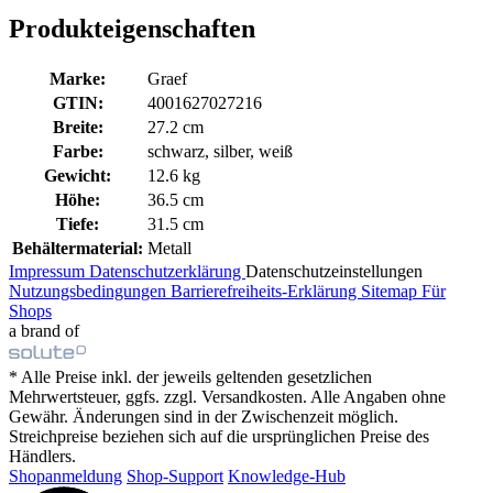
Produkteigenschaften
Marke:
Graef
GTIN:
4001627027216
Breite:
27.2 cm
Farbe:
schwarz, silber, weiß
Gewicht:
12.6 kg
Höhe:
36.5 cm
Tiefe:
31.5 cm
Behältermaterial:
Metall
Impressum
Datenschutzerklärung
Datenschutzeinstellungen
Nutzungsbedingungen
Barrierefreiheits-Erklärung
Sitemap
Für
Shops
a brand of
* Alle Preise inkl. der jeweils geltenden gesetzlichen
Mehrwertsteuer, ggfs. zzgl. Versandkosten. Alle Angaben ohne
Gewähr. Änderungen sind in der Zwischenzeit möglich.
Streichpreise beziehen sich auf die ursprünglichen Preise des
Händlers.
Shopanmeldung
Shop-Support
Knowledge-Hub