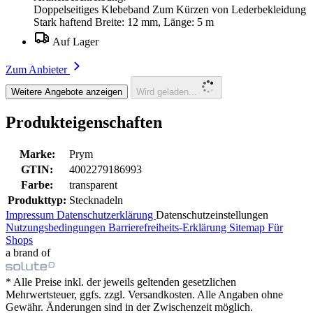
Doppelseitiges Klebeband Zum Kürzen von Lederbekleidung
Stark haftend Breite: 12 mm, Länge: 5 m
Auf Lager
Zum Anbieter
Weitere Angebote anzeigen
Wird geladen...
Produkteigenschaften
Marke:
Prym
GTIN:
4002279186993
Farbe:
transparent
Produkttyp:
Stecknadeln
Impressum
Datenschutzerklärung
Datenschutzeinstellungen
Nutzungsbedingungen
Barrierefreiheits-Erklärung
Sitemap
Für
Shops
a brand of
* Alle Preise inkl. der jeweils geltenden gesetzlichen
Mehrwertsteuer, ggfs. zzgl. Versandkosten. Alle Angaben ohne
Gewähr. Änderungen sind in der Zwischenzeit möglich.