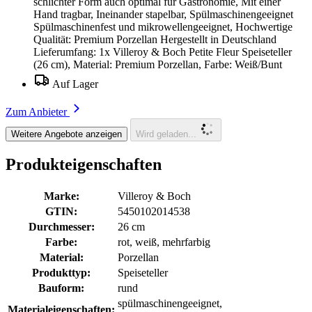
schlichter Form auch optimal für Gastronomie, Mit einer
Hand tragbar, Ineinander stapelbar, Spülmaschinengeeignet
Spülmaschinenfest und mikrowellengeeignet, Hochwertige
Qualität: Premium Porzellan Hergestellt in Deutschland
Lieferumfang: 1x Villeroy & Boch Petite Fleur Speiseteller
(26 cm), Material: Premium Porzellan, Farbe: Weiß/Bunt
Auf Lager
Zum Anbieter
Weitere Angebote anzeigen
Wird geladen...
Produkteigenschaften
Marke:
Villeroy & Boch
GTIN:
5450102014538
Durchmesser:
26 cm
Farbe:
rot, weiß, mehrfarbig
Material:
Porzellan
Produkttyp:
Speiseteller
Bauform:
rund
spülmaschinengeeignet,
Materialeigenschaften: