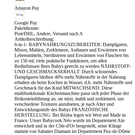
Amazon Pay
Google Pay
Paketdienste:
Post/DHL, Andere, Versand nach A
Artikelbeschreibung:
6-in-1- BABYNAHRUNGSZUBEREITER: Dampfgaren,
Mixen, Mahlen, Zerkleinern, Auftauen und Erwärmen von
Lebensmitteln, Sterilisieren und Erwärmen von Flaschen bis
zu 150 ml; viele praktische Funktionen, um allen
Bedürfnissen Ihres Babys gerecht zu werden NÄHRSTOFF-
UND GESCHMACKSERHALT: Durch schonendes
Dampfgaren bleiben 40% mehr Nährstoffe in der Nahrung
erhalten als beim Kochen in Wasser, d.h. mehr Nährstoffe und
Geschmack für das Kind MITWACHSEND: Diese
multifunktionale Küchenmaschine passt sich jeder Phase der
Beikosteinführung an, sie mixt, mahlt und zerkleinert, um
verschiedene Texturen anzubieten, je nach Alter und
Entwicklungsstufe des Babys FRANZÖSISCHE
HERSTELLUNG: Bei Béaba legen wir Wert auf Made in
France. Unser Babycook Néo wurde im Departement Ain
entwickelt und in der Côte-d'Or hergestellt, seine Klinge
stammt von Sabatier Diamant im Departement Puy-de-Dôme