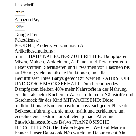
Lastschrift
Amazon Pay
Google Pay
Paketdienste:
Post/DHL, Andere, Versand nach A
Artikelbeschreibung:
6-in-1- BABYNAHRUNGSZUBEREITER: Dampfgaren,
Mixen, Mahlen, Zerkleinern, Auftauen und Erwärmen von
Lebensmitteln, Sterilisieren und Erwärmen von Flaschen bis
zu 150 ml; viele praktische Funktionen, um allen
Bedürfnissen Ihres Babys gerecht zu werden NÄHRSTOFF-
UND GESCHMACKSERHALT: Durch schonendes
Dampfgaren bleiben 40% mehr Nährstoffe in der Nahrung
erhalten als beim Kochen in Wasser, d.h. mehr Nährstoffe und
Geschmack für das Kind MITWACHSEND: Diese
multifunktionale Küchenmaschine passt sich jeder Phase der
Beikosteinführung an, sie mixt, mahlt und zerkleinert, um
verschiedene Texturen anzubieten, je nach Alter und
Entwicklungsstufe des Babys FRANZÖSISCHE
HERSTELLUNG: Bei Béaba legen wir Wert auf Made in
France. Unser Babycook Néo wurde im Departement Ain