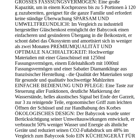
GROSSES FASSSUNGSVERMÖGEN: Eine große
Kapazität, um in einem Kochprozess bis zu 5 Portionen à 120
g zuzubereiten, geeignet für die ganze Familie und erfordert
keine ständige Überwachung SPARSAM UND
UMWELTFREUNDLICH: Im Vergleich zu industriell
hergestellter Gläschenkost ermöglicht der Babycook einen
einfacheren und gesünderen Übergang in die Beikostzeit, er
schont dabei das Ökosystem und amortisiert sich in weniger
als zwei Monaten PREMIUMQUALITÄT UND
OPTIMALE NACHHALTIGKEIT: Hochwertige
Materialien mit einer Glasschüssel mit 1250ml
Fassungsvermögen, einem Edelstahlkorb mit 1000ml
Fassungsvermögen und einer Sabatier Diamantklinge aus
französischer Herstellung - die Qualität der Materialien sorgt
für gesunde und qualitativ hochwertige Mahlzeiten
EINFACHE BEDIENUNG UND PFLEGE: Eine Taste zur
Steuerung aller Funktionen, deutliche Markierung der
Wasserstände, helles akustisches Signal bei Ende der Garzeit,
nur 3 zu reinigende Teile, ergonomischer Griff zum leichten
Öffnen der Schüssel und zur Handhabung des Korbes
ÖKOLOGISCHES DESIGN: Der Babycook wurde unter
Berücksichtigung seiner Umweltauswirkungen entwickelt, er
verbraucht 50% weniger Wasser und Energie als ähnliche
Geräte und reduziert seinen CO2-Fußabdruck um 48% im
Vergleich zum Babycook Solo EIN KÜCHENGERÄT FÜR