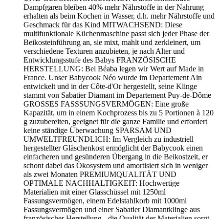
Dampfgaren bleiben 40% mehr Nährstoffe in der Nahrung
erhalten als beim Kochen in Wasser, d.h. mehr Nährstoffe und
Geschmack für das Kind MITWACHSEND: Diese
multifunktionale Küchenmaschine passt sich jeder Phase der
Beikosteinführung an, sie mixt, mahlt und zerkleinert, um
verschiedene Texturen anzubieten, je nach Alter und
Entwicklungsstufe des Babys FRANZÖSISCHE
HERSTELLUNG: Bei Béaba legen wir Wert auf Made in
France. Unser Babycook Néo wurde im Departement Ain
entwickelt und in der Côte-d'Or hergestellt, seine Klinge
stammt von Sabatier Diamant im Departement Puy-de-Dôme
GROSSES FASSSUNGSVERMÖGEN: Eine große
Kapazität, um in einem Kochprozess bis zu 5 Portionen à 120
g zuzubereiten, geeignet für die ganze Familie und erfordert
keine ständige Überwachung SPARSAM UND
UMWELTFREUNDLICH: Im Vergleich zu industriell
hergestellter Gläschenkost ermöglicht der Babycook einen
einfacheren und gesünderen Übergang in die Beikostzeit, er
schont dabei das Ökosystem und amortisiert sich in weniger
als zwei Monaten PREMIUMQUALITÄT UND
OPTIMALE NACHHALTIGKEIT: Hochwertige
Materialien mit einer Glasschüssel mit 1250ml
Fassungsvermögen, einem Edelstahlkorb mit 1000ml
Fassungsvermögen und einer Sabatier Diamantklinge aus
französischer Herstellung - die Qualität der Materialien sorgt