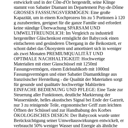
entwickelt und in der Côte-d'Or hergestellt, seine Klinge
stammt von Sabatier Diamant im Departement Puy-de-Dôme
GROSSES FASSSUNGSVERMÖGEN: Eine große
Kapazität, um in einem Kochprozess bis zu 5 Portionen à 120
g zuzubereiten, geeignet für die ganze Familie und erfordert
keine ständige Überwachung SPARSAM UND
UMWELTFREUNDLICH: Im Vergleich zu industriell
hergestellter Gläschenkost ermöglicht der Babycook einen
einfacheren und gesünderen Übergang in die Beikostzeit, er
schont dabei das Ökosystem und amortisiert sich in weniger
als zwei Monaten PREMIUMQUALITÄT UND
OPTIMALE NACHHALTIGKEIT: Hochwertige
Materialien mit einer Glasschüssel mit 1250ml
Fassungsvermögen, einem Edelstahlkorb mit 1000ml
Fassungsvermögen und einer Sabatier Diamantklinge aus
französischer Herstellung - die Qualität der Materialien sorgt
für gesunde und qualitativ hochwertige Mahlzeiten
EINFACHE BEDIENUNG UND PFLEGE: Eine Taste zur
Steuerung aller Funktionen, deutliche Markierung der
Wasserstände, helles akustisches Signal bei Ende der Garzeit,
nur 3 zu reinigende Teile, ergonomischer Griff zum leichten
Öffnen der Schüssel und zur Handhabung des Korbes
ÖKOLOGISCHES DESIGN: Der Babycook wurde unter
Berücksichtigung seiner Umweltauswirkungen entwickelt, er
verbraucht 50% weniger Wasser und Energie als ähnliche