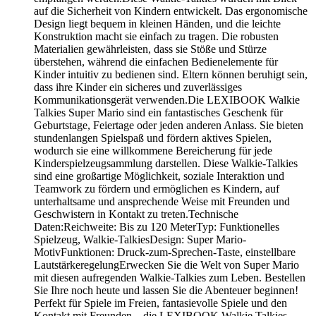
auf die Sicherheit von Kindern entwickelt. Das ergonomische
Design liegt bequem in kleinen Händen, und die leichte
Konstruktion macht sie einfach zu tragen. Die robusten
Materialien gewährleisten, dass sie Stöße und Stürze
überstehen, während die einfachen Bedienelemente für
Kinder intuitiv zu bedienen sind. Eltern können beruhigt sein,
dass ihre Kinder ein sicheres und zuverlässiges
Kommunikationsgerät verwenden.Die LEXIBOOK Walkie
Talkies Super Mario sind ein fantastisches Geschenk für
Geburtstage, Feiertage oder jeden anderen Anlass. Sie bieten
stundenlangen Spielspaß und fördern aktives Spielen,
wodurch sie eine willkommene Bereicherung für jede
Kinderspielzeugsammlung darstellen. Diese Walkie-Talkies
sind eine großartige Möglichkeit, soziale Interaktion und
Teamwork zu fördern und ermöglichen es Kindern, auf
unterhaltsame und ansprechende Weise mit Freunden und
Geschwistern in Kontakt zu treten.Technische
Daten:Reichweite: Bis zu 120 MeterTyp: Funktionelles
Spielzeug, Walkie-TalkiesDesign: Super Mario-
MotivFunktionen: Druck-zum-Sprechen-Taste, einstellbare
LautstärkeregelungErwecken Sie die Welt von Super Mario
mit diesen aufregenden Walkie-Talkies zum Leben. Bestellen
Sie Ihre noch heute und lassen Sie die Abenteuer beginnen!
Perfekt für Spiele im Freien, fantasievolle Spiele und den
Kontakt mit Freunden – die LEXIBOOK Walkie Talkies