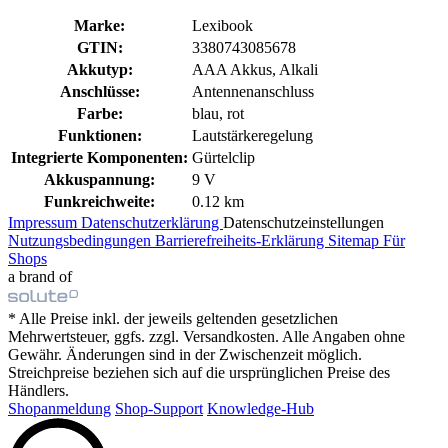
Marke:
Lexibook
GTIN:
3380743085678
Akkutyp:
AAA Akkus, Alkali
Anschlüsse:
Antennenanschluss
Farbe:
blau, rot
Funktionen:
Lautstärkeregelung
Integrierte Komponenten:
Gürtelclip
Akkuspannung:
9 V
Funkreichweite:
0.12 km
Impressum
Datenschutzerklärung
Datenschutzeinstellungen
Nutzungsbedingungen
Barrierefreiheits-Erklärung
Sitemap
Für
Shops
a brand of
* Alle Preise inkl. der jeweils geltenden gesetzlichen
Mehrwertsteuer, ggfs. zzgl. Versandkosten. Alle Angaben ohne
Gewähr. Änderungen sind in der Zwischenzeit möglich.
Streichpreise beziehen sich auf die ursprünglichen Preise des
Händlers.
Shopanmeldung
Shop-Support
Knowledge-Hub