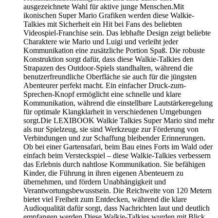
ausgezeichnete Wahl für aktive junge Menschen.Mit
ikonischen Super Mario Grafiken werden diese Walkie-
Talkies mit Sicherheit ein Hit bei Fans des beliebten
Videospiel-Franchise sein. Das lebhafte Design zeigt beliebte
Charaktere wie Mario und Luigi und verleiht jeder
Kommunikation eine zusätzliche Portion Spaß. Die robuste
Konstruktion sorgt dafür, dass diese Walkie-Talkies den
Strapazen des Outdoor-Spiels standhalten, während die
benutzerfreundliche Oberfläche sie auch für die jüngsten
Abenteurer perfekt macht. Ein einfacher Druck-zum-
Sprechen-Knopf ermöglicht eine schnelle und klare
Kommunikation, während die einstellbare Lautstärkeregelung
für optimale Klangklarheit in verschiedenen Umgebungen
sorgt.Die LEXIBOOK Walkie Talkies Super Mario sind mehr
als nur Spielzeug, sie sind Werkzeuge zur Förderung von
Verbindungen und zur Schaffung bleibender Erinnerungen.
Ob bei einer Gartensafari, beim Bau eines Forts im Wald oder
einfach beim Versteckspiel – diese Walkie-Talkies verbessern
das Erlebnis durch nahtlose Kommunikation. Sie befähigen
Kinder, die Führung in ihren eigenen Abenteuern zu
übernehmen, und fördern Unabhängigkeit und
Verantwortungsbewusstsein. Die Reichweite von 120 Metern
bietet viel Freiheit zum Entdecken, während die klare
Audioqualität dafür sorgt, dass Nachrichten laut und deutlich
empfangen werden.Diese Walkie-Talkies wurden mit Blick