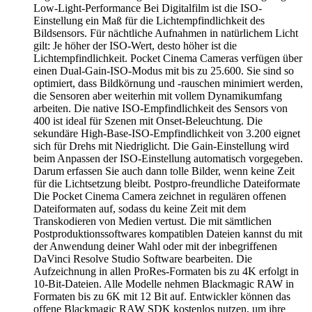
Low-Light-Performance Bei Digitalfilm ist die ISO-
Einstellung ein Maß für die Lichtempfindlichkeit des
Bildsensors. Für nächtliche Aufnahmen in natürlichem Licht
gilt: Je höher der ISO-Wert, desto höher ist die
Lichtempfindlichkeit. Pocket Cinema Cameras verfügen über
einen Dual-Gain-ISO-Modus mit bis zu 25.600. Sie sind so
optimiert, dass Bildkörnung und -rauschen minimiert werden,
die Sensoren aber weiterhin mit vollem Dynamikumfang
arbeiten. Die native ISO-Empfindlichkeit des Sensors von
400 ist ideal für Szenen mit Onset-Beleuchtung. Die
sekundäre High-Base-ISO-Empfindlichkeit von 3.200 eignet
sich für Drehs mit Niedriglicht. Die Gain-Einstellung wird
beim Anpassen der ISO-Einstellung automatisch vorgegeben.
Darum erfassen Sie auch dann tolle Bilder, wenn keine Zeit
für die Lichtsetzung bleibt. Postpro-freundliche Dateiformate
Die Pocket Cinema Camera zeichnet in regulären offenen
Dateiformaten auf, sodass du keine Zeit mit dem
Transkodieren von Medien vertust. Die mit sämtlichen
Postproduktionssoftwares kompatiblen Dateien kannst du mit
der Anwendung deiner Wahl oder mit der inbegriffenen
DaVinci Resolve Studio Software bearbeiten. Die
Aufzeichnung in allen ProRes-Formaten bis zu 4K erfolgt in
10-Bit-Dateien. Alle Modelle nehmen Blackmagic RAW in
Formaten bis zu 6K mit 12 Bit auf. Entwickler können das
offene Blackmagic RAW SDK kostenlos nutzen, um ihre