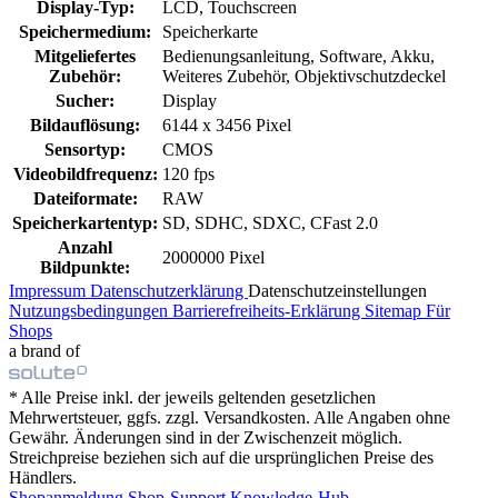
Display-Typ:
LCD, Touchscreen
Speichermedium:
Speicherkarte
Mitgeliefertes
Bedienungsanleitung, Software, Akku,
Zubehör:
Weiteres Zubehör, Objektivschutzdeckel
Sucher:
Display
Bildauflösung:
6144 x 3456 Pixel
Sensortyp:
CMOS
Videobildfrequenz:
120 fps
Dateiformate:
RAW
Speicherkartentyp:
SD, SDHC, SDXC, CFast 2.0
Anzahl
2000000 Pixel
Bildpunkte:
Impressum
Datenschutzerklärung
Datenschutzeinstellungen
Nutzungsbedingungen
Barrierefreiheits-Erklärung
Sitemap
Für
Shops
a brand of
* Alle Preise inkl. der jeweils geltenden gesetzlichen
Mehrwertsteuer, ggfs. zzgl. Versandkosten. Alle Angaben ohne
Gewähr. Änderungen sind in der Zwischenzeit möglich.
Streichpreise beziehen sich auf die ursprünglichen Preise des
Händlers.
Shopanmeldung
Shop-Support
Knowledge-Hub