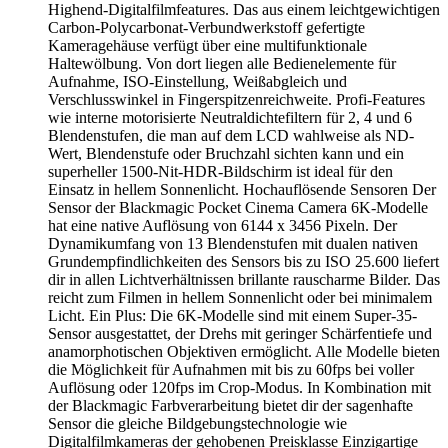
Highend-Digitalfilmfeatures. Das aus einem leichtgewichtigen
Carbon-Polycarbonat-Verbundwerkstoff gefertigte
Kameragehäuse verfügt über eine multifunktionale
Haltewölbung. Von dort liegen alle Bedienelemente für
Aufnahme, ISO-Einstellung, Weißabgleich und
Verschlusswinkel in Fingerspitzenreichweite. Profi-Features
wie interne motorisierte Neutraldichtefiltern für 2, 4 und 6
Blendenstufen, die man auf dem LCD wahlweise als ND-
Wert, Blendenstufe oder Bruchzahl sichten kann und ein
superheller 1500-Nit-HDR-Bildschirm ist ideal für den
Einsatz in hellem Sonnenlicht. Hochauflösende Sensoren Der
Sensor der Blackmagic Pocket Cinema Camera 6K-Modelle
hat eine native Auflösung von 6144 x 3456 Pixeln. Der
Dynamikumfang von 13 Blendenstufen mit dualen nativen
Grundempfindlichkeiten des Sensors bis zu ISO 25.600 liefert
dir in allen Lichtverhältnissen brillante rauscharme Bilder. Das
reicht zum Filmen in hellem Sonnenlicht oder bei minimalem
Licht. Ein Plus: Die 6K-Modelle sind mit einem Super-35-
Sensor ausgestattet, der Drehs mit geringer Schärfentiefe und
anamorphotischen Objektiven ermöglicht. Alle Modelle bieten
die Möglichkeit für Aufnahmen mit bis zu 60fps bei voller
Auflösung oder 120fps im Crop-Modus. In Kombination mit
der Blackmagic Farbverarbeitung bietet dir der sagenhafte
Sensor die gleiche Bildgebungstechnologie wie
Digitalfilmkameras der gehobenen Preisklasse Einzigartige