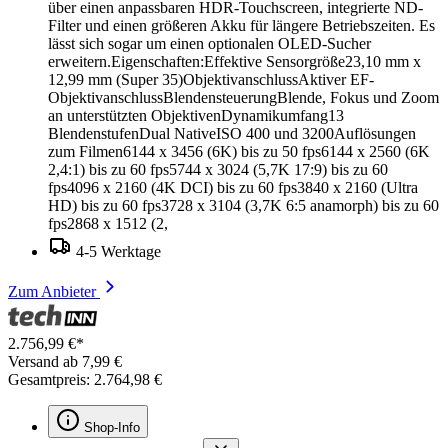
über einen anpassbaren HDR-Touchscreen, integrierte ND-
Filter und einen größeren Akku für längere Betriebszeiten. Es
lässt sich sogar um einen optionalen OLED-Sucher
erweitern.Eigenschaften:Effektive Sensorgröße23,10 mm x
12,99 mm (Super 35)ObjektivanschlussAktiver EF-
ObjektivanschlussBlendensteuerungBlende, Fokus und Zoom
an unterstützten ObjektivenDynamikumfang13
BlendenstufenDual NativeISO 400 und 3200Auflösungen
zum Filmen6144 x 3456 (6K) bis zu 50 fps6144 x 2560 (6K
2,4:1) bis zu 60 fps5744 x 3024 (5,7K 17:9) bis zu 60
fps4096 x 2160 (4K DCI) bis zu 60 fps3840 x 2160 (Ultra
HD) bis zu 60 fps3728 x 3104 (3,7K 6:5 anamorph) bis zu 60
fps2868 x 1512 (2,
4-5 Werktage
Zum Anbieter
2.756,99 €*
Versand ab 7,99 €
Gesamtpreis: 2.764,98 €
Shop-Info