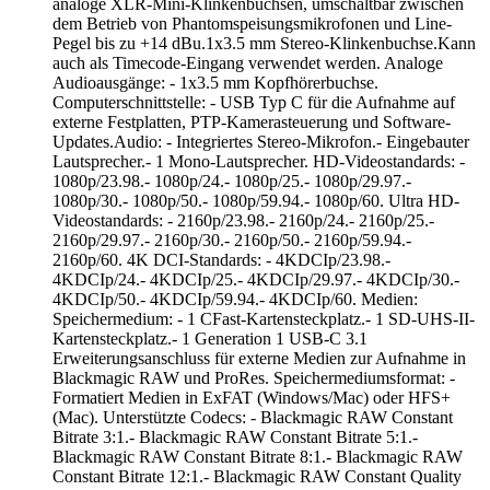
analoge XLR-Mini-Klinkenbuchsen, umschaltbar zwischen
dem Betrieb von Phantomspeisungsmikrofonen und Line-
Pegel bis zu +14 dBu.1x3.5 mm Stereo-Klinkenbuchse.Kann
auch als Timecode-Eingang verwendet werden. Analoge
Audioausgänge: - 1x3.5 mm Kopfhörerbuchse.
Computerschnittstelle: - USB Typ C für die Aufnahme auf
externe Festplatten, PTP-Kamerasteuerung und Software-
Updates.Audio: - Integriertes Stereo-Mikrofon.- Eingebauter
Lautsprecher.- 1 Mono-Lautsprecher. HD-Videostandards: -
1080p/23.98.- 1080p/24.- 1080p/25.- 1080p/29.97.-
1080p/30.- 1080p/50.- 1080p/59.94.- 1080p/60. Ultra HD-
Videostandards: - 2160p/23.98.- 2160p/24.- 2160p/25.-
2160p/29.97.- 2160p/30.- 2160p/50.- 2160p/59.94.-
2160p/60. 4K DCI-Standards: - 4KDCIp/23.98.-
4KDCIp/24.- 4KDCIp/25.- 4KDCIp/29.97.- 4KDCIp/30.-
4KDCIp/50.- 4KDCIp/59.94.- 4KDCIp/60. Medien:
Speichermedium: - 1 CFast-Kartensteckplatz.- 1 SD-UHS-II-
Kartensteckplatz.- 1 Generation 1 USB-C 3.1
Erweiterungsanschluss für externe Medien zur Aufnahme in
Blackmagic RAW und ProRes. Speichermediumsformat: -
Formatiert Medien in ExFAT (Windows/Mac) oder HFS+
(Mac). Unterstützte Codecs: - Blackmagic RAW Constant
Bitrate 3:1.- Blackmagic RAW Constant Bitrate 5:1.-
Blackmagic RAW Constant Bitrate 8:1.- Blackmagic RAW
Constant Bitrate 12:1.- Blackmagic RAW Constant Quality