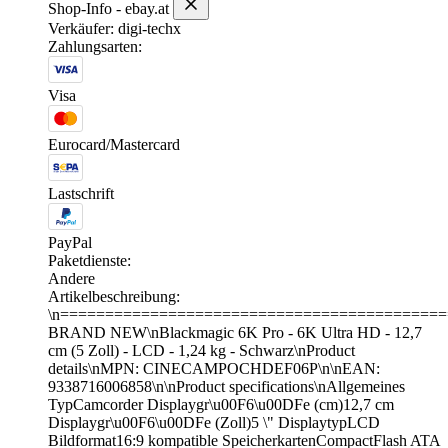
Shop-Info - ebay.at
Verkäufer: digi-techx
Zahlungsarten:
Visa
Eurocard/Mastercard
Lastschrift
PayPal
Paketdienste:
Andere
Artikelbeschreibung:
\n===========================================
BRAND NEW\nBlackmagic 6K Pro - 6K Ultra HD - 12,7
cm (5 Zoll) - LCD - 1,24 kg - Schwarz\nProduct
details\nMPN: CINECAMPOCHDEF06P\n\nEAN:
9338716006858\n\nProduct specifications\nAllgemeines
TypCamcorder Displaygr\u00F6\u00DFe (cm)12,7 cm
Displaygr\u00F6\u00DFe (Zoll)5 \" DisplaytypLCD
Bildformat16:9 kompatible SpeicherkartenCompactFlash ATA