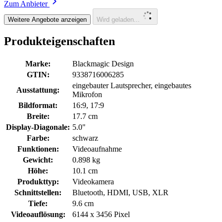
Zum Anbieter
Weitere Angebote anzeigen
Wird geladen...
Produkteigenschaften
Marke:
Blackmagic Design
GTIN:
9338716006285
eingebauter Lautsprecher, eingebautes
Ausstattung:
Mikrofon
Bildformat:
16:9, 17:9
Breite:
17.7 cm
Display-Diagonale:
5.0"
Farbe:
schwarz
Funktionen:
Videoaufnahme
Gewicht:
0.898 kg
Höhe:
10.1 cm
Produkttyp:
Videokamera
Schnittstellen:
Bluetooth, HDMI, USB, XLR
Tiefe:
9.6 cm
Videoauflösung:
6144 x 3456 Pixel