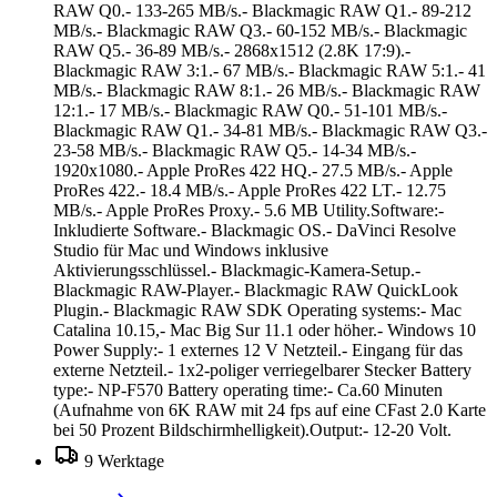
RAW Q0.- 133-265 MB/s.- Blackmagic RAW Q1.- 89-212
MB/s.- Blackmagic RAW Q3.- 60-152 MB/s.- Blackmagic
RAW Q5.- 36-89 MB/s.- 2868x1512 (2.8K 17:9).-
Blackmagic RAW 3:1.- 67 MB/s.- Blackmagic RAW 5:1.- 41
MB/s.- Blackmagic RAW 8:1.- 26 MB/s.- Blackmagic RAW
12:1.- 17 MB/s.- Blackmagic RAW Q0.- 51-101 MB/s.-
Blackmagic RAW Q1.- 34-81 MB/s.- Blackmagic RAW Q3.-
23-58 MB/s.- Blackmagic RAW Q5.- 14-34 MB/s.-
1920x1080.- Apple ProRes 422 HQ.- 27.5 MB/s.- Apple
ProRes 422.- 18.4 MB/s.- Apple ProRes 422 LT.- 12.75
MB/s.- Apple ProRes Proxy.- 5.6 MB Utility.Software:-
Inkludierte Software.- Blackmagic OS.- DaVinci Resolve
Studio für Mac und Windows inklusive
Aktivierungsschlüssel.- Blackmagic-Kamera-Setup.-
Blackmagic RAW-Player.- Blackmagic RAW QuickLook
Plugin.- Blackmagic RAW SDK Operating systems:- Mac
Catalina 10.15,- Mac Big Sur 11.1 oder höher.- Windows 10
Power Supply:- 1 externes 12 V Netzteil.- Eingang für das
externe Netzteil.- 1x2-poliger verriegelbarer Stecker Battery
type:- NP-F570 Battery operating time:- Ca.60 Minuten
(Aufnahme von 6K RAW mit 24 fps auf eine CFast 2.0 Karte
bei 50 Prozent Bildschirmhelligkeit).Output:- 12-20 Volt.
9 Werktage