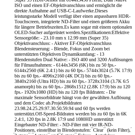
ISO und einen EF-Objektivanschluss und ermöglicht die
direkte Aufnahme auf USB-C-Laufwerke.Dieses
leistungsstarke Modell verfügt über einen anpassbaren HDR-
Touchscreen, integrierte ND-Filter und einen größeren Akku
für längere Betriebszeiten.Es kann sogar mit einem optionalen
OLED-Sucher aufgerüstet werden.Spezifikationen:Effektive
Sensorgröße: - 23.10 mm x 12.99 mm (Super 35)
Objektivanschluss: - Aktiver EF-Objektivanschluss
Blendensteuerung: - Blende, Fokus und Zoom bei
unterstützten Objektiven Dynamikumfang: - 13
Blendenstufen Dual Native: - ISO 400 und 3200 Auflösungen
für Filmaufnahmen: - 6144x3456 (6K) bis zu 50 fps.-
6144x2560 (6K 2.4:1) bis zu 60 fps.- 5744x3024 (5.7K 17:9)
bis zu 60 fps.- 4096x2160 (4K DCI) bis zu 60 fps.-
3840x2160 (Ultra HD) bis zu 60 fps.- 3728x3104 (3.7K 6:5
anamorph) bis zu 60 fps.- 2868x1512 (2.8K 17:9) bis zu 120
fps.- 1920x1080 (HD) bis zu 120 fps Bildraten: - Die
maximale Sensorbildrate hängt von der gewählten Auflösung
und dem Codec ab.Projektbildraten
23.98.24.25.29.97.30.50.59.94 und 60 fps werden
unterstützt.Off-Speed-Bildraten werden bis zu 60 fps in 6K
2.4:1, 120 fps in 2.8K 17:9 und 1080HD unterstützt
Eingebauter ND-Filter: - ND-Filter mit vier IR-ND-
Positionen, einstellbar in Blendenstufen: ́ ́Clear ́ ́ (kein Filter), ́