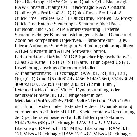
Q0.- Blackmagic RAW Constant Quality Q1.- Blackmagic
RAW Constant Quality Q3.- Blackmagic RAW Constant
Quality Q5.- ProRes 422 HQ QuickTime.- ProRes 422
QuickTime.- ProRes 422 LT QuickTime.- ProRes 422 Proxy
QuickTime.Externe Steuerung: - Steuerung über iPad.-
Bluetooth- und USB-PTP-Kamerasteuerung.- Externe
Steuerung einiger Kameraeinstellungen.- Fokus, Blende und
Zoom bei kompatiblen Objektiven. - Farbkorrektur.- Tally.-
Interne Aufnahme Start/Stopp in Verbindung mit kompatiblen
ATEM Mischern und ATEM Software Control.
Farbkorrektor: - DaVinci YRGB Speicher.Eigenschaften:- 1
CFast 2.0 Karte.- 1 SD UHS II Karte.- High-Speed USB-C
Erweiterungsanschluss für externe Medien.
Aufnahmeformate: - Blackmagic RAW 3:1, 5:1, 8:1, 12:1,
Q0, Q1, Q3 und Q5 mit 6144x3456, 6144x2560, 5744x3024,
4096x2160, 3728x3104 und 2868x1512 mit ́ ́Film ́ ́, ́
́Extended Video ́ ́ oder ́ ́Video ́ ́ Dynamikumfang, oder
benutzerdefinierte 3D LUT eingebettet in den
Metadaten.ProRes 4096x2160, 3840x2160 und 1920x1080
mit ́ ́Film ́ ́, ́ ́Video ́ ́ oder ́ ́Extended Video ́ ́ Dynamikumfang
oder benutzerdefinierte 3D LUT. Speicherraten: - Berechnung
der Speicherraten basierend auf 30 Bildern pro Sekunde.-
6144x3456 (6K).- Blackmagic RAW 3:1.- 323 MB/s.-
Blackmagic RAW 5:1.- 194 MB/s.- Blackmagic RAW 8:1.-
121 MB/s.- Blackmagic RAW 12:1.- 81 MB/s.- Blackmagic