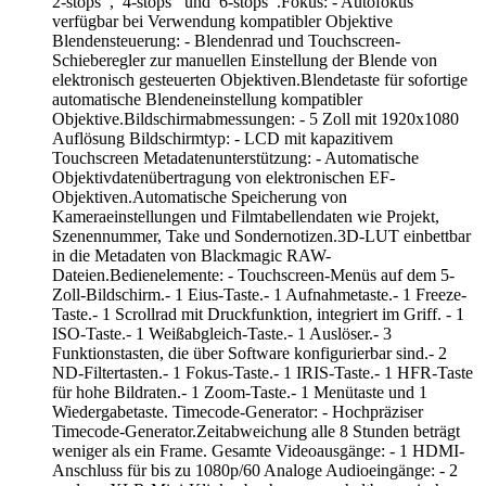
́2-stops ́ ́, ́ ́4-stops ́ ́ und ́ ́6-stops ́ ́.Fokus: - Autofokus
verfügbar bei Verwendung kompatibler Objektive
Blendensteuerung: - Blendenrad und Touchscreen-
Schieberegler zur manuellen Einstellung der Blende von
elektronisch gesteuerten Objektiven.Blendetaste für sofortige
automatische Blendeneinstellung kompatibler
Objektive.Bildschirmabmessungen: - 5 Zoll mit 1920x1080
Auflösung Bildschirmtyp: - LCD mit kapazitivem
Touchscreen Metadatenunterstützung: - Automatische
Objektivdatenübertragung von elektronischen EF-
Objektiven.Automatische Speicherung von
Kameraeinstellungen und Filmtabellendaten wie Projekt,
Szenennummer, Take und Sondernotizen.3D-LUT einbettbar
in die Metadaten von Blackmagic RAW-
Dateien.Bedienelemente: - Touchscreen-Menüs auf dem 5-
Zoll-Bildschirm.- 1 Eius-Taste.- 1 Aufnahmetaste.- 1 Freeze-
Taste.- 1 Scrollrad mit Druckfunktion, integriert im Griff. - 1
ISO-Taste.- 1 Weißabgleich-Taste.- 1 Auslöser.- 3
Funktionstasten, die über Software konfigurierbar sind.- 2
ND-Filtertasten.- 1 Fokus-Taste.- 1 IRIS-Taste.- 1 HFR-Taste
für hohe Bildraten.- 1 Zoom-Taste.- 1 Menütaste und 1
Wiedergabetaste. Timecode-Generator: - Hochpräziser
Timecode-Generator.Zeitabweichung alle 8 Stunden beträgt
weniger als ein Frame. Gesamte Videoausgänge: - 1 HDMI-
Anschluss für bis zu 1080p/60 Analoge Audioeingänge: - 2