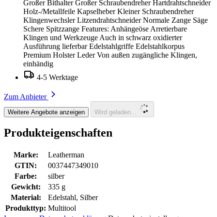
Großer Bithalter Großer Schraubendreher Hartdrahtschneider
Holz-/Metallfeile Kapselheber Kleiner Schraubendreher
Klingenwechsler Litzendrahtschneider Normale Zange Säge
Schere Spitzzange Features: Anhängeöse Arretierbare
Klingen und Werkzeuge Auch in schwarz oxidierter
Ausführung lieferbar Edelstahlgriffe Edelstahlkorpus
Premium Holster Leder Von außen zugängliche Klingen,
einhändig
4-5 Werktage
Zum Anbieter
Weitere Angebote anzeigen
Wird geladen...
Produkteigenschaften
Marke:
Leatherman
GTIN:
0037447349010
Farbe:
silber
Gewicht:
335 g
Material:
Edelstahl, Silber
Produkttyp:
Multitool