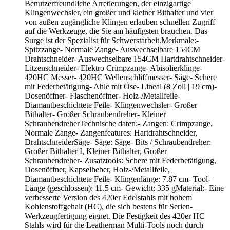
Benutzerfreundliche Arretierungen, der einzigartige
Klingenwechsler, ein großer und kleiner Bithalter und vier
von außen zugängliche Klingen erlauben schnellen Zugriff
auf die Werkzeuge, die Sie am häufigsten brauchen. Das
Surge ist der Spezialist für Schwerstarbeit.Merkmale:-
Spitzzange- Normale Zange- Auswechselbare 154CM
Drahtschneider- Auswechselbare 154CM Hartdrahtschneider-
Litzenschneider- Elektro Crimpzange- Abisolierklinge-
420HC Messer- 420HC Wellenschliffmesser- Säge- Schere
mit Federbetätigung- Ahle mit Öse- Lineal (8 Zoll | 19 cm)-
Dosenöffner- Flaschenöffner- Holz-/Metallfeile-
Diamantbeschichtete Feile- Klingenwechsler- Großer
Bithalter- Großer Schraubendreher- Kleiner
SchraubendreherTechnische daten:- Zangen: Crimpzange,
Normale Zange- Zangenfeatures: Hartdrahtschneider,
DrahtschneiderSäge- Säge: Säge- Bits / Schraubendreher:
Großer Bithalter I, Kleiner Bithalter, Großer
Schraubendreher- Zusatztools: Schere mit Federbetätigung,
Dosenöffner, Kapselheber, Holz-/Metallfeile,
Diamantbeschichtete Feile- Klingenlänge: 7.87 cm- Tool-
Länge (geschlossen): 11.5 cm- Gewicht: 335 gMaterial:- Eine
verbesserte Version des 420er Edelstahls mit hohem
Kohlenstoffgehalt (HC), die sich bestens für Serien-
Werkzeugfertigung eignet. Die Festigkeit des 420er HC
Stahls wird für die Leatherman Multi-Tools noch durch