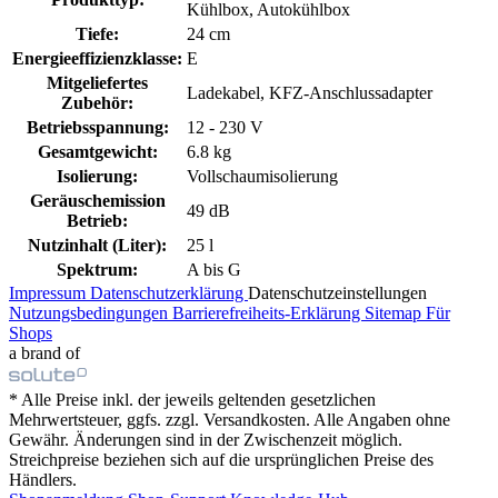
Kühlbox, Autokühlbox
Tiefe:
24 cm
Energieeffizienzklasse:
E
Mitgeliefertes
Ladekabel, KFZ-Anschlussadapter
Zubehör:
Betriebsspannung:
12 - 230 V
Gesamtgewicht:
6.8 kg
Isolierung:
Vollschaumisolierung
Geräuschemission
49 dB
Betrieb:
Nutzinhalt (Liter):
25 l
Spektrum:
A bis G
Impressum
Datenschutzerklärung
Datenschutzeinstellungen
Nutzungsbedingungen
Barrierefreiheits-Erklärung
Sitemap
Für
Shops
a brand of
* Alle Preise inkl. der jeweils geltenden gesetzlichen
Mehrwertsteuer, ggfs. zzgl. Versandkosten. Alle Angaben ohne
Gewähr. Änderungen sind in der Zwischenzeit möglich.
Streichpreise beziehen sich auf die ursprünglichen Preise des
Händlers.