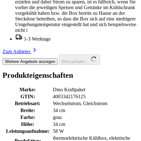
erzielen und dabei Strom zu sparen, ist es hilfreich, wenn Sie
vorher die jeweiligen Speisen und Getränke im Kühlschrank
vorgekühlt haben bzw. die Box bereits zu Hause an der
Steckdose betreiben, so dass die Box sich auf eine niedrigere
Umgebungstemperatur eingestellt hat und sich beispielsweise
nicht i
1-3 Werktage
Zum Anbieter
Weitere Angebote anzeigen
Wird geladen...
Produkteigenschaften
Marke:
Dino Kraftpaket
GTIN:
4003342176125
Betriebsart:
Wechselstrom, Gleichstrom
Breite:
34 cm
Farbe:
grau
Höhe:
34 cm
Leistungsaufnahme:
58 W
thermoelektrische Kühlbox, elektrische
Produkttyp: