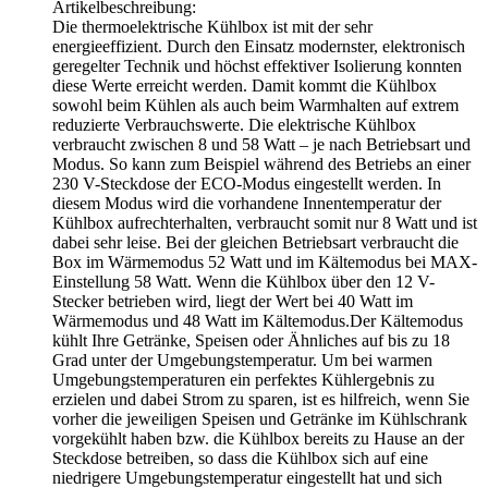
Artikelbeschreibung:
Die thermoelektrische Kühlbox ist mit der sehr
energieeffizient. Durch den Einsatz modernster, elektronisch
geregelter Technik und höchst effektiver Isolierung konnten
diese Werte erreicht werden. Damit kommt die Kühlbox
sowohl beim Kühlen als auch beim Warmhalten auf extrem
reduzierte Verbrauchswerte. Die elektrische Kühlbox
verbraucht zwischen 8 und 58 Watt – je nach Betriebsart und
Modus. So kann zum Beispiel während des Betriebs an einer
230 V-Steckdose der ECO-Modus eingestellt werden. In
diesem Modus wird die vorhandene Innentemperatur der
Kühlbox aufrechterhalten, verbraucht somit nur 8 Watt und ist
dabei sehr leise. Bei der gleichen Betriebsart verbraucht die
Box im Wärmemodus 52 Watt und im Kältemodus bei MAX-
Einstellung 58 Watt. Wenn die Kühlbox über den 12 V-
Stecker betrieben wird, liegt der Wert bei 40 Watt im
Wärmemodus und 48 Watt im Kältemodus.Der Kältemodus
kühlt Ihre Getränke, Speisen oder Ähnliches auf bis zu 18
Grad unter der Umgebungstemperatur. Um bei warmen
Umgebungstemperaturen ein perfektes Kühlergebnis zu
erzielen und dabei Strom zu sparen, ist es hilfreich, wenn Sie
vorher die jeweiligen Speisen und Getränke im Kühlschrank
vorgekühlt haben bzw. die Kühlbox bereits zu Hause an der
Steckdose betreiben, so dass die Kühlbox sich auf eine
niedrigere Umgebungstemperatur eingestellt hat und sich